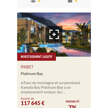
4
4
INVESTISSEMENT LOCATIF
PHUKET
Platinum Bay
à flanc de montagne et surplombant
Kamala Bay Platinum Bay a un
emplacement unique. Sur…
À partir de
RENTABILITÉ
117 645 €
7%