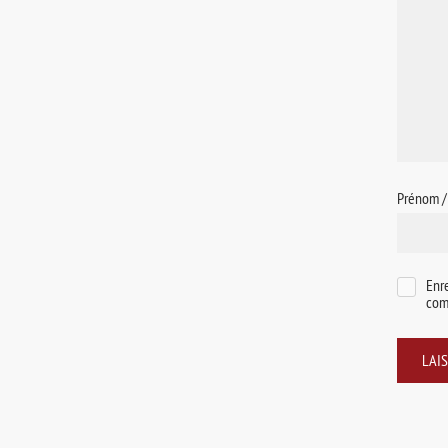
Prénom 
Enr
com