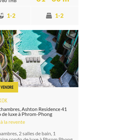
 780 THB
1-2
1-2
À VENDRE
KOK
 chambres, Ashton Residence 41
 de luxe à Phrom-Phong
à la revente
ambres, 2 salles de bain, 1
oire condo de luxe à Phrom Phong,