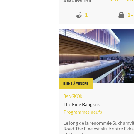
3 581 895 THB
1
1 -
BIENS À VENDRE
BANGKOK
The Fine Bangkok
Programmes neufs
Le long de la renommée Sukhumvi
Road The Fine est situé entre Ekk