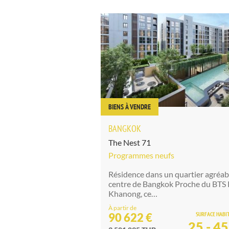
BIENS À VENDRE
BANGKOK
The Nest 71
Programmes neufs
Résidence dans un quartier agréab
centre de Bangkok Proche du BTS
Khanong, ce…
À partir de
SURFACE HABI
90 622 €
25 - 4