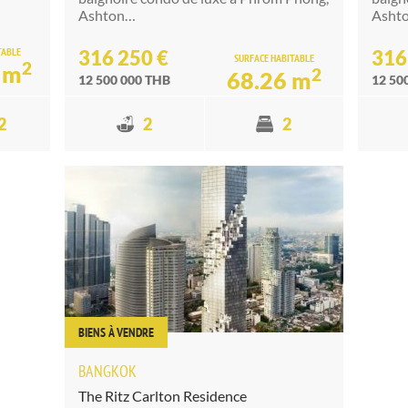
Ashton…
Asht
TABLE
316 250 €
316
SURFACE HABITABLE
2
 m
2
68.26 m
12 500 000 THB
12 50
2
2
2
BIENS À VENDRE
BANGKOK
The Ritz Carlton Residence