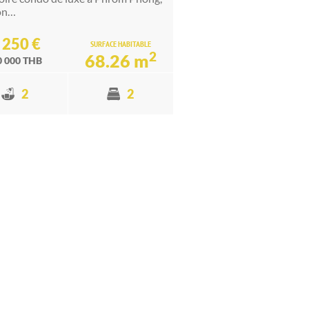
on…
 250 €
SURFACE HABITABLE
2
68.26 m
0 000 THB
2
2