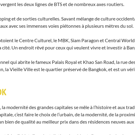
nvergent les deux lignes de BTS et de nombreux axes routiers.
pping et de sorties culturelles. Savant mélange de culture occident
ocaux avec ses immenses voies piétonnes à plusieurs mètres du sol.
ôtoient le Centre Culturel, le MBK, Siam Paragon et Central World
 cité. Un endroit rêvé pour ceux qui veulent vivre et investir à B
ionnel qui abrite le fameux Palais Royal et Khao San Road, la rue de
 la Vieille Ville est le quartier préservé de Bangkok, et est un vér
OK
, la modernité des grandes capitales se mêle à l’histoire et aux trad
pitale, c’est faire le choix de l’urbain, de la modernité, de la proxi
un bien de qualité au meilleur prix dans des résidences neuves aux