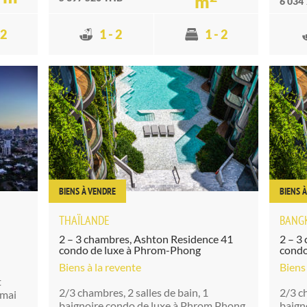
m
6 034
 2
1 - 2
1 - 2
BIENS À VENDRE
BIENS 
THAÏLANDE
BANG
2 – 3 chambres, Ashton Residence 41
2 – 3
condo de luxe à Phrom-Phong
condo
Biens à la revente
Biens 
t
2/3 chambres, 2 salles de bain, 1
2/3 ch
amai
baignoire condo de luxe à Phrom Phong,
baign