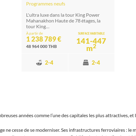
Programmes neufs
L'ultra luxe dans la tour King Power
Mahanakhon Haute de 78 étages, la
tour King…
À partir de
SURFACE HABITABLE
1 238 789 €
141-447
2
m
48 964 000 THB
2-4
2-4
euses années comme l’une des capitales les plus attractives, et le 
 ne cesse de se moderniser. Ses infrastructures ferroviaires : le 