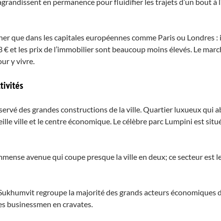
grandissent en permanence pour fluidifier les trajets d’un bout à l
cher que dans les capitales européennes comme Paris ou Londres : i
 € et les prix de l’immobilier sont beaucoup moins élevés. Le marc
ur y vivre.
tivités
éservé des grandes constructions de la ville. Quartier luxueux qui 
a vieille ville et le centre économique. Le célèbre parc Lumpini est s
 Immense avenue qui coupe presque la ville en deux; ce secteur est 
e, Sukhumvit regroupe la majorité des grands acteurs économiques d
es businessmen en cravates.