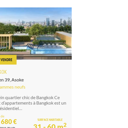
À VENDRE
KOK
n 39, Asoke
rammes neufs
ein quartier chic de Bangkok Ce
t d’appartements à Bangkok est un
résidentiel…
 de
SURFACE HABITABLE
 680 €
2
31 - 60 m