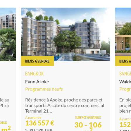
BIENS À VENDRE
BIENS 
BANGKOK
BANG
Fynn Asoke
Walde
Programmes neufs
Prog
le au
Résidence à Asoke, proche des parcs et
En pl
 Phra
transports A côté du centre commercial
proje
Terminal 21…
bien 
À partir de
SURFACE HABITABLE
À partir
136 557 €
TABLE
30 - 106
152
2
5 m
2
5 397 520 THB