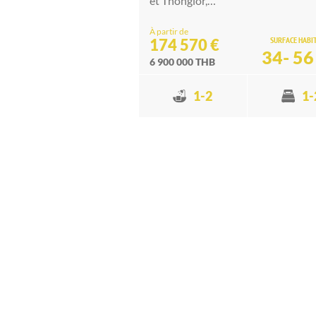
et Thonglor,…
À partir de
SURFACE HABI
174 570 €
34- 56
6 900 000 THB
1-2
1-