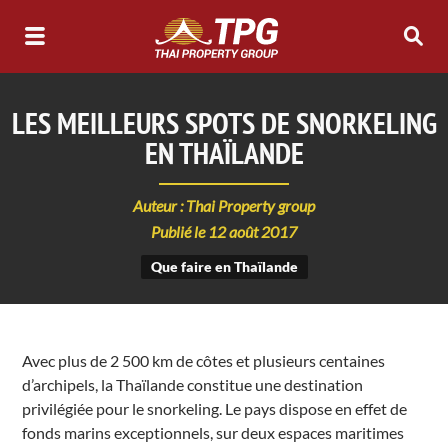
LES MEILLEURS SPOTS DE SNORKELING
EN THAÏLANDE
Auteur : Thai Property group
Publié le 12 août 2017
Que faire en Thaïlande
Avec plus de 2 500 km de côtes et plusieurs centaines
d’archipels, la Thaïlande constitue une destination
privilégiée pour le snorkeling. Le pays dispose en effet de
fonds marins exceptionnels, sur deux espaces maritimes