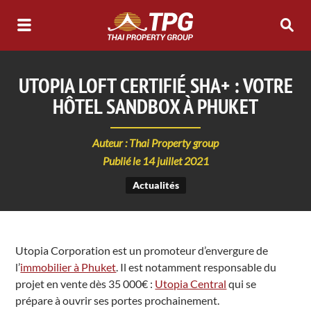
UTOPIA LOFT CERTIFIÉ SHA+ : VOTRE
HÔTEL SANDBOX À PHUKET
Auteur : Thai Property group
Publié le 14 juillet 2021
Actualités
Utopia Corporation est un promoteur d’envergure de
l’
immobilier à Phuket
. Il est notamment responsable du
projet en vente dès 35 000€ :
Utopia Central
qui se
prépare à ouvrir ses portes prochainement.