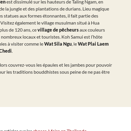
den
est dissimulé sur les hauteurs de Taling Ngam, en
 de la jungle et des plantations de durians. Lieu magique
 statues aux formes étonnantes, il fait partie des
. Visitez également le village musulman situé à Hua
 plus de 120 ans, ce
village de pêcheurs
aux couleurs
e nombreux locaux et touristes. Koh Samui est l’hôte
les à visiter comme le
Wat Sila Ngu
, le
Wat Plai Laem
Chedi
.
, alors couvrez-vous les épaules et les jambes pour pouvoir
 pour les traditions bouddhistes sous peine de ne pas être
s articles sur les
choses à faire en Thaïlande
.