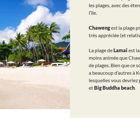
les plages, avec des ét
l’île.
Chaweng
est la plage p
très appréciée (et relat
La plage de
Lamai
est l
moins animée que Chawe
de plages. Bien que ce so
a beaucoup d’autres à K
lesquelles vous devriez
et
Big Buddha beach
.