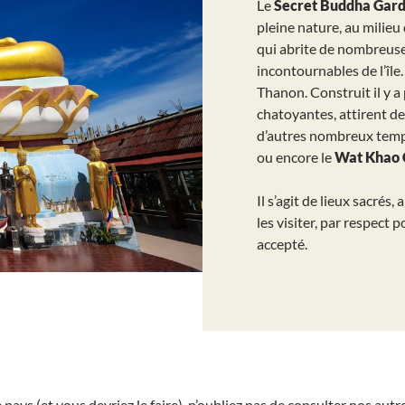
Le
Secret Buddha Gar
pleine nature, au milieu
qui abrite de nombreuses
incontournables de l’île
Thanon. Construit il y a
chatoyantes, attirent d
d’autres nombreux temp
ou encore le
Wat Khao 
Il s’agit de lieux sacrés
les visiter, par respect
accepté.
pays (et vous devriez le faire), n’oubliez pas de consulter nos autre