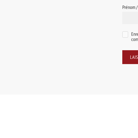
Prénom 
Enr
com