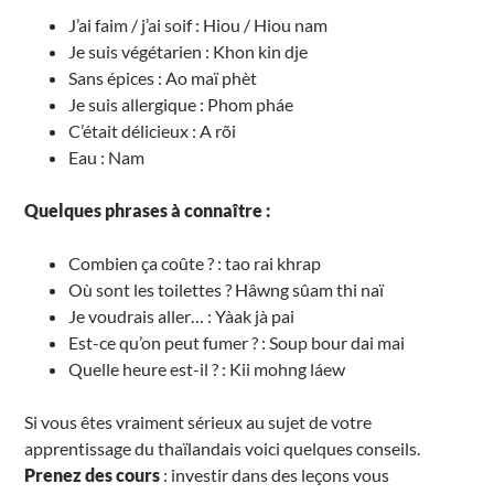
J’ai faim / j’ai soif : Hiou / Hiou nam
Je suis végétarien : Khon kin dje
Sans épices : Ao maï phèt
Je suis allergique : Phom pháe
C’était délicieux : A rõi
Eau : Nam
Quelques phrases à connaître :
Combien ça coûte ? : tao rai khrap
Où sont les toilettes ? Hâwng sûam thi naï
Je voudrais aller… : Yàak jà pai
Est-ce qu’on peut fumer ? : Soup bour dai mai
Quelle heure est-il ? : Kii mohng láew
Si vous êtes vraiment sérieux au sujet de votre
apprentissage du thaïlandais voici quelques conseils.
Prenez des cours
: investir dans des leçons vous