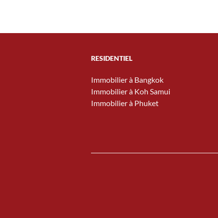
RESIDENTIEL
Immobilier à Bangkok
Immobilier à Koh Samui
Immobilier à Phuket