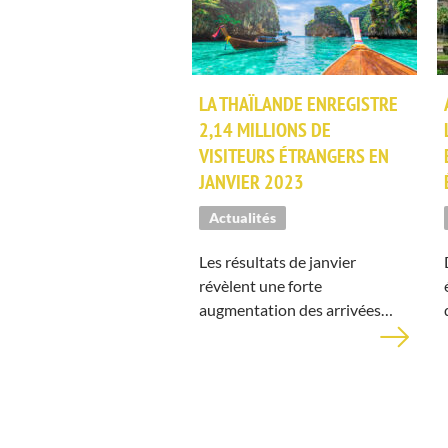
LA THAÏLANDE ENREGISTRE
2,14 MILLIONS DE
VISITEURS ÉTRANGERS EN
JANVIER 2023
Actualités
Les résultats de janvier
révèlent une forte
augmentation des arrivées…