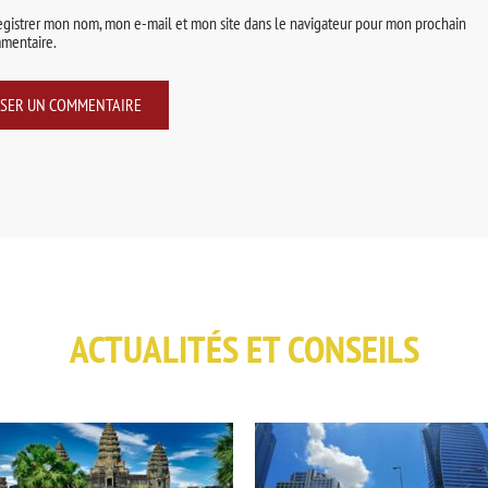
egistrer mon nom, mon e-mail et mon site dans le navigateur pour mon prochain
mentaire.
ACTUALITÉS ET CONSEILS