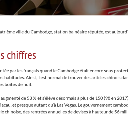
atrième ville du Cambodge, station balnéaire réputée, est aujourd’
s chiffres
entée par les français quand le Cambodge était encore sous protec
eurs habitudes. Ainsi, il est normal de trouver des articles chinois 
es boîtes de nuit.
ugmenté de 53 % et s’élève désormais à plus de 150 (98 en 2017),
 Macau, et presque autant qu’à Las Vegas. Le gouvernement cambodg
le chinoise, des rentrées annuelles de devises à hauteur de 56 mill