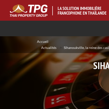
LA SOLUTION IMMOBILIÈRE
FRANCOPHONE EN THAÏLANDE
Accueil
>
>
Actualités
Sihanoukville, la reine des cas
SIH