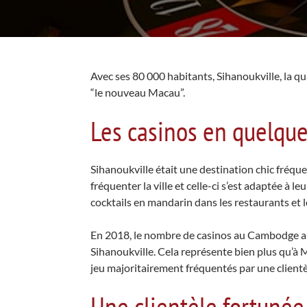
Avec ses 80 000 habitants, Sihanoukville, la qu
“le nouveau Macau”.
Les casinos en quelque
Sihanoukville était une destination chic fréqu
fréquenter la ville et celle-ci s’est adaptée à l
cocktails en mandarin dans les restaurants et l
En 2018, le nombre de casinos au Cambodge a a
Sihanoukville. Cela représente bien plus qu’à
jeu majoritairement fréquentés par une clientè
Une clientèle fortunée