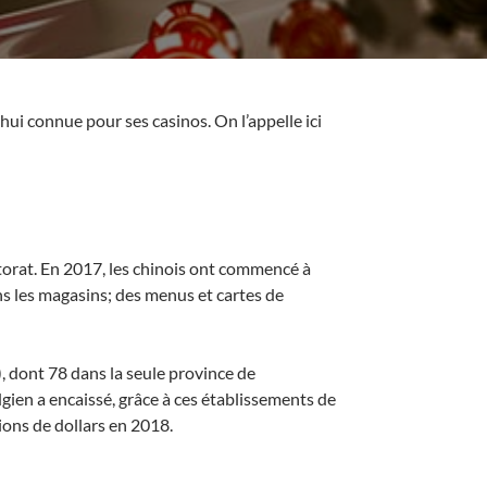
hui connue pour ses casinos. On l’appelle ici
torat. En 2017, les chinois ont commencé à
dans les magasins; des menus et cartes de
 dont 78 dans la seule province de
ien a encaissé, grâce à ces établissements de
ions de dollars en 2018.