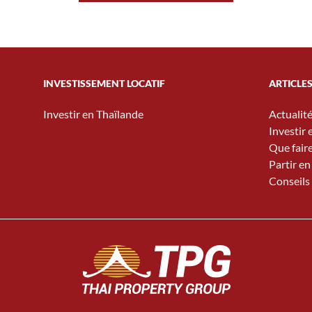
INVESTISSEMENT LOCATIF
ARTICLE
Investir en Thaïlande
Actualit
Investir 
Que fair
Partir en
Conseils 