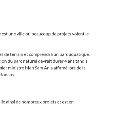
 est une ville où beaucoup de projets voient le
ares de terrain et comprendra un parc aquatique,
tion du parc naturel devrait durer 4 ans tandis
emier ministre Men Sam An a affirmé lors de la
ationaux.
eille ainsi de nombreux projets et est en