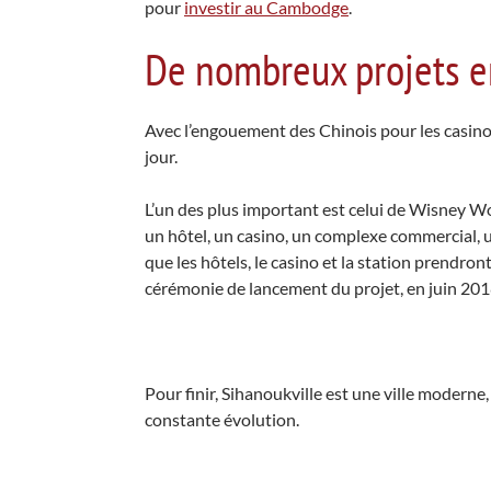
pour
investir au Cambodge
.
De nombreux projets e
Avec l’engouement des Chinois pour les casinos
jour.
L’un des plus important est celui de Wisney Wor
un hôtel, un casino, un complexe commercial, un
que les hôtels, le casino et la station prendro
cérémonie de lancement du projet, en juin 2018,
Pour finir, Sihanoukville est une ville moderne, 
constante évolution.