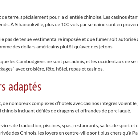
 terre, spécialement pour la clientèle chinoise. Les casinos étants
ends.
À
Sihanoukville, plus de 100 vols par semaine sont en provena
y aie pas de tenue vestimentaire imposée et que fumer soit autorisé 
comme des dollars américains plutôt qu’avec des jetons.
isque les Cambodgiens ne sont pas admis, et les occidentaux ne se
es” avec croisière, fête, hôtel, repas et casinos.
rs adaptés
nt, de nombreux complexes d’hôtels avec casinos intégrés voient le 
el chinois incluant défilés de dragons et offrandes de porc laqué.
vices de traduction, piscines, spas, restaurants, salles de sport et
rrivée des Chinois, les loyers en centre-ville sont plus chers qu’à