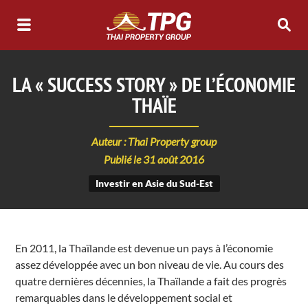
LA « SUCCESS STORY » DE L’ÉCONOMIE
THAÏE
Auteur : Thai Property group
Publié le 31 août 2016
Investir en Asie du Sud-Est
En 2011, la Thaïlande est devenue un pays à l’économie
assez développée avec un bon niveau de vie. Au cours des
quatre dernières décennies, la Thaïlande a fait des progrès
remarquables dans le développement social et