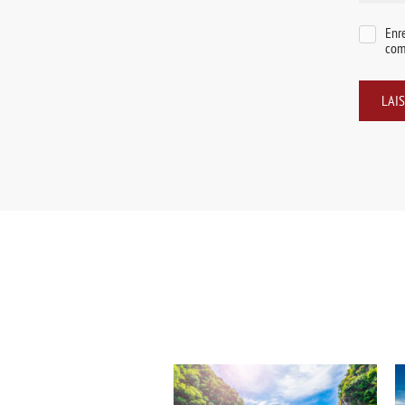
Enr
com