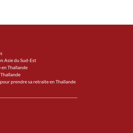
S
és
en Asie du Sud-Est
e en Thaïlande
 Thaïlande
pour prendre sa retraite en Thaïlande