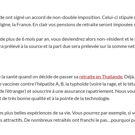
ande ont signé un accord de non-double imposition. Celui-ci stipule 
gine, la France. En clair vos pensions de retraite seront imposées s
de plus de 6 mois par an, vous deviendrez alors non-résident et le 
ra prélevé à la source et la part due sera prélevée sur la somme net
 la santé quand on décide de passer sa
retraite en Thailande.
Déjà,
 vacciner contre l’hépatite A, B, la typhoïde (voire la rage, et le t
de l’étranger) et souscrire à une assurance rapatriement. Nous vo
 de très bonne qualité et à la pointe de la technologie.
s plus belles expériences de sa vie. Vous pourrez par exemple, si v
ès attractifs. De nombreux retraités ont franchi le pas…pourquoi p