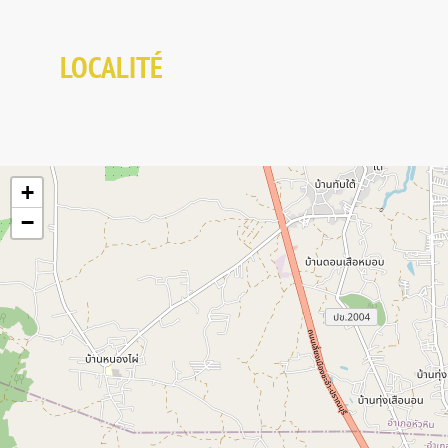
LOCALITÉ
+
−