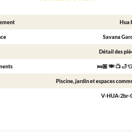
ement
Hua 
nce
Savana Gar
Détail des piè
ments
🛌🏼 🍽 📺 🛁 
Piscine, jardin et espaces comm
V-HUA-2br-