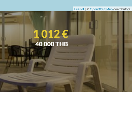
Leaflet
| ©
OpenStreetMap
contributors
1 012 €
40 000 THB