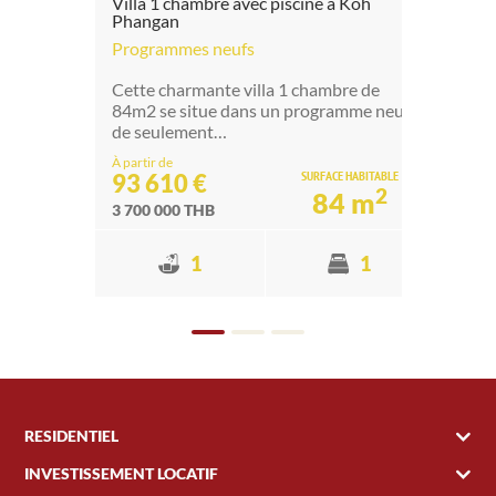
Villa 1 chambre avec piscine à Koh
Ba
Phangan
Bie
Programmes neufs
Un
Cette charmante villa 1 chambre de
cha
84m2 se situe dans un programme neuf
Ph
de seulement…
2
À partir de
SURFACE HABITABLE
93 610 €
2
9 
84 m
3 700 000 THB
1
1
RESIDENTIEL
INVESTISSEMENT LOCATIF