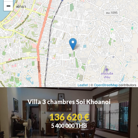
−
Leaflet
| ©
OpenStreetMap
contributors
Villa 3 chambres Soi Khoanoi
136 620 €
5 400 000 THB