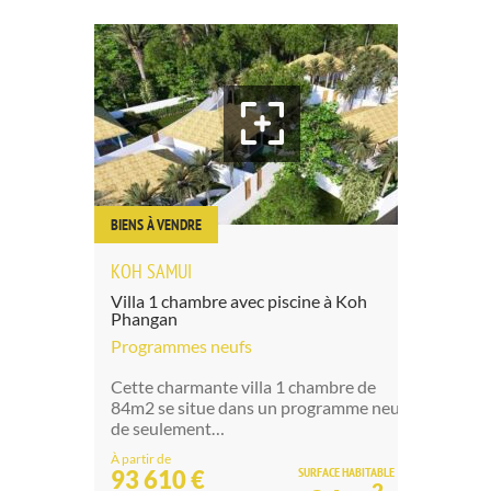
BIENS À VENDRE
BIE
KOH SAMUI
Co
Villa 1 chambre avec piscine à Koh
Ba
Phangan
Bie
Programmes neufs
Un
Cette charmante villa 1 chambre de
cha
84m2 se situe dans un programme neuf
Ph
de seulement…
2
À partir de
SURFACE HABITABLE
93 610 €
2
9 